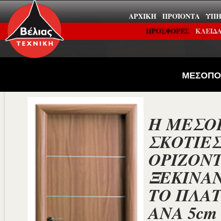
ΑΡΧΙΚΉ
ΠΡΟΪΌΝΤΑ
ΥΠΗ
ΠΡΟΣΦΟΡΕΣ
ΚΛΕΙΔΑ
ΜΕΣΟΠΟΡ
Η ΜΕΣΟ
ΣΚΟΤΙΕ
ΟΡΙΖΟΝΤ
ΞΕΚΙΝΑΝ
ΤΟ ΠΛΑΤ
ΑΝΑ 5cm