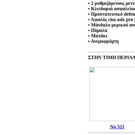
• 2 ρυθμιζόμενους μεν
• Κλειδαριά ασφαλεία
• Προστατευτικό defe
• Αφαλός cisa asix pro
• Μάνδαλο μερικού αν
• Πόμολα
• Ματάκι
• Ανεμοφράχτη
ΣΤΗΝ ΤΙΜΗ ΠΕΡΙΛ
Νο 521