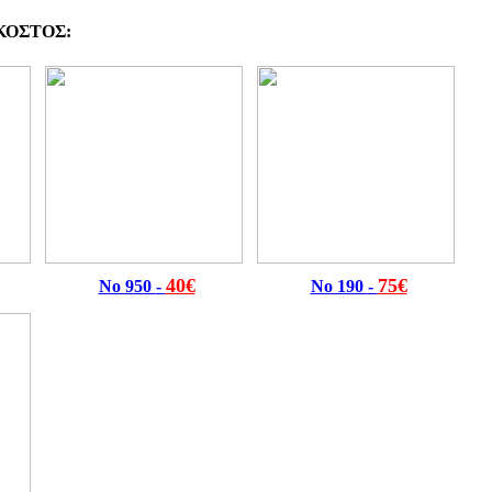
ΚΟΣΤΟΣ:
40€
75€
Νο 950
-
Νο 190
-