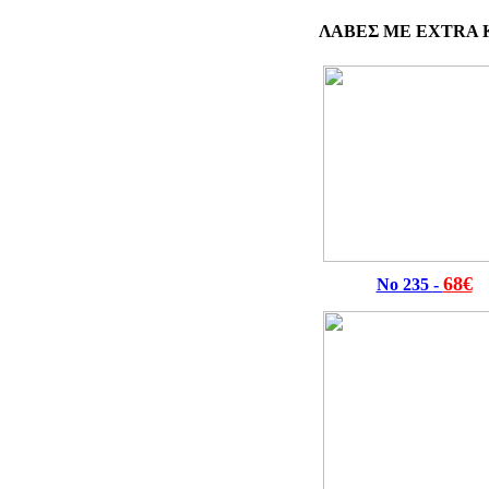
ΛΑΒΕΣ ΜΕ EXTRA 
68€
Νο 235
-