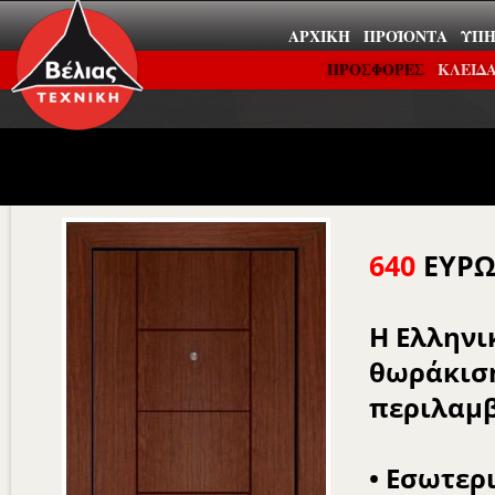
ΑΡΧΙΚΉ
ΠΡΟΪΌΝΤΑ
ΥΠΗ
ΠΡΟΣΦΟΡΕΣ
ΚΛΕΙΔΑ
640
ΕΥΡΩ
Η Ελληνι
θωράκιση
περιλαμβ
• Εσωτερ