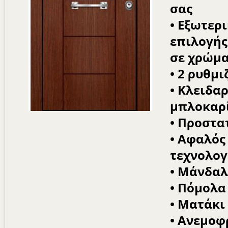
σας
• Εξωτερ
επιλογής
σε χρώμα
• 2 ρυθμ
• Κλειδα
μπλοκαρ
• Προστα
• Αφαλός 
τεχνολογ
• Μάνδαλ
• Πόμολα
• Ματάκι
• Ανεμοφ