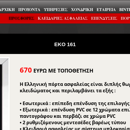
ΑΡΧΙΚΉ
ΠΡΟΪΌΝΤΑ
ΥΠΗΡΕΣΊΕΣ
ΧΟΝΔΡΙΚΉ
ΕΤΑΙΡΕΊΑ
ΒΊΝΤ
ΠΡΟΣΦΟΡΕΣ
ΚΛΕΙΔΑΡΙΕΣ ΑΣΦΑΛΕΙΑΣ
ΕΠΕΝΔΎΣΕΙΣ
ΠΟΡ
EKO 161
670
ΕΥΡΩ ΜΕ ΤΟΠΟΘΕΤΗΣΗ
Η Ελληνική πόρτα ασφαλείας είναι διπλής θω
κλειδώματος και περιλαμβάνει τα εξής :
• Εσωτερικά : επίπεδη επένδυση της επιλογής
• Εξωτερικά : επένδυση PVC σε 12 χρώματα επι
παντογράφου και περβάζι σε χρώμα PVC
• 2 ρυθμιζόμενους μεντεσέδες βαρέως τύπου
• Κλειδαριά ασφαλείας με σύστημα μπλοκαρί