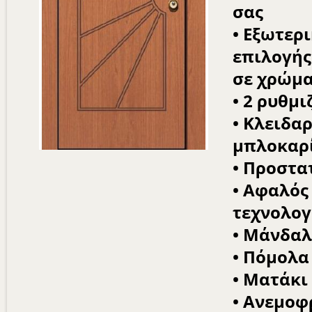
σας
• Εξωτερ
επιλογής
σε χρώμα
• 2 ρυθμ
• Κλειδα
μπλοκαρ
• Προστα
• Αφαλός 
τεχνολογ
• Μάνδαλ
• Πόμολα
• Ματάκι
• Ανεμοφ