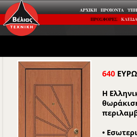
ΑΡΧΙΚΉ
ΠΡΟΪΌΝΤΑ
ΥΠΗ
ΠΡΟΣΦΟΡΕΣ
ΚΛΕΙΔΑ
640
ΕΥΡΩ
Η Ελληνι
θωράκιση
περιλαμβ
• Εσωτερ