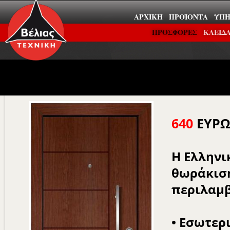
ΑΡΧΙΚΉ
ΠΡΟΪΌΝΤΑ
ΥΠΗ
ΠΡΟΣΦΟΡΕΣ
ΚΛΕΙΔΑ
640
ΕΥΡΩ
Η Ελληνι
θωράκιση
περιλαμβ
• Εσωτερ