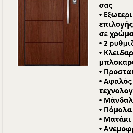
σας
• Εξωτερ
επιλογής
σε χρώμα
• 2 ρυθμ
• Κλειδα
μπλοκαρ
• Προστα
• Αφαλός 
τεχνολογ
• Μάνδαλ
• Πόμολα
• Ματάκι
• Ανεμοφ