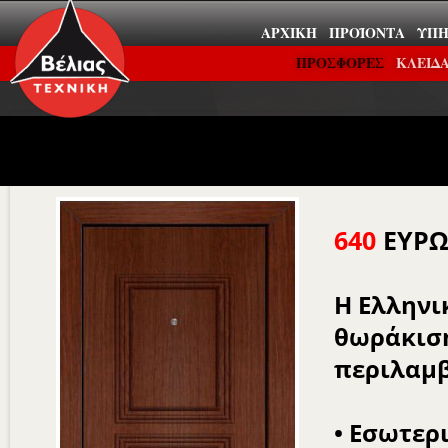
ΑΡΧΙΚΉ
ΠΡΟΪΌΝΤΑ
ΥΠΗ
ΠΡΟΣΦΟΡΕΣ
ΚΛΕΙΔΑ
640
ΕΥΡΩ
Η Ελληνι
θωράκιση
περιλαμβ
• Εσωτερ