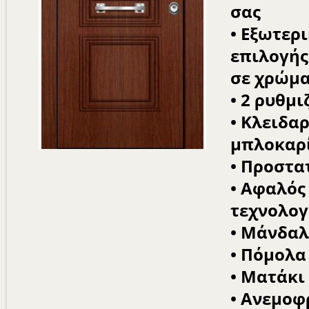
σας
• Εξωτερ
επιλογής
σε χρώμα
• 2 ρυθμ
• Κλειδα
μπλοκαρ
• Προστα
• Αφαλός 
τεχνολογ
• Μάνδαλ
• Πόμολα
• Ματάκι
• Ανεμοφ