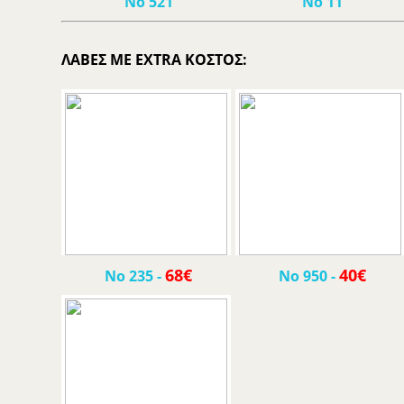
Νο 521
Νο 11
ΛΑΒΕΣ ΜΕ EXTRA ΚΟΣΤΟΣ:
68€
40€
Νο 235
-
Νο 950
-