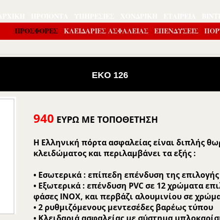
ΑΡΧΙΚΉ
ΠΡΟΪΌΝΤΑ
ΥΠΗΡΕΣΊΕΣ
ΧΟΝΔΡΙΚΉ
ΕΤΑΙΡΕΊΑ
ΒΊΝΤ
ΠΡΟΣΦΟΡΕΣ
ΚΛΕΙΔΑΡΙΕΣ ΑΣΦΑΛΕΙΑΣ
ΕΠΕΝΔΎΣΕΙΣ
ΠΟΡ
EKO 126
940
ΕΥΡΩ ΜΕ ΤΟΠΟΘΕΤΗΣΗ
Η Ελληνική πόρτα ασφαλείας είναι διπλής θω
κλειδώματος και περιλαμβάνει τα εξής :
• Εσωτερικά : επίπεδη επένδυση της επιλογής
• Εξωτερικά : επένδυση PVC σε 12 χρώματα επι
φάσες ΙΝΟΧ, και περβάζι αλουμινίου σε χρώμ
• 2 ρυθμιζόμενους μεντεσέδες βαρέως τύπου
• Κλειδαριά ασφαλείας με σύστημα μπλοκαρί