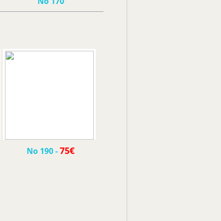
Νο 170
75€
Νο 190
-