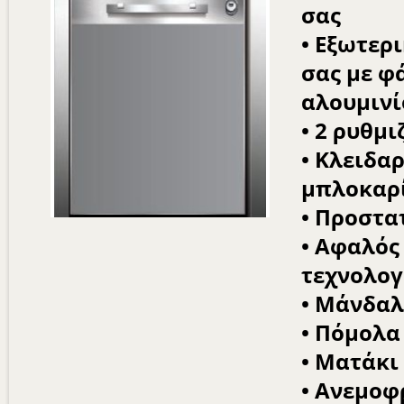
σας
• Εξωτερ
σας με φ
αλουμινί
• 2 ρυθμ
• Κλειδα
μπλοκαρ
• Προστα
• Αφαλός 
τεχνολογ
• Μάνδαλ
• Πόμολα
• Ματάκι
• Ανεμοφ