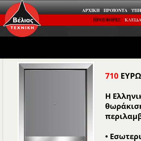
ΑΡΧΙΚΉ
ΠΡΟΪΌΝΤΑ
ΥΠΗ
ΠΡΟΣΦΟΡΕΣ
ΚΛΕΙΔΑ
710
ΕΥΡΩ
Η Ελληνι
θωράκιση
περιλαμβ
• Εσωτερ